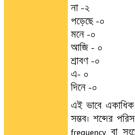
না -২
পড়েছে -০
মনে -০
আজি – ০
শ্রাবণ -০
এ- ০
দিনে -০
এই ভাবে একাধিক 
সম্ভব। শব্দের পর
frequency বা সং