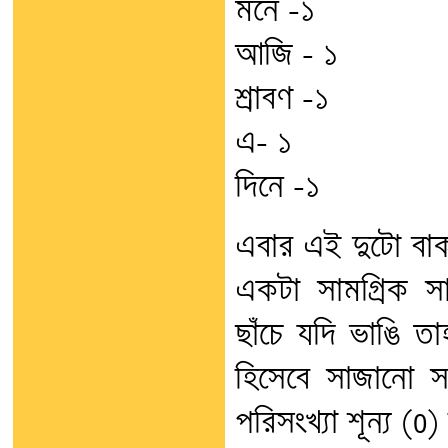
মনে -১
আজি – ১
শ্রাবণ -১
এ- ১
দিনে -১
এবার এই দুটো বাক্
একটা সামগ্রিক সা
ছাঁচে যদি ভাঙি ত
হিসেবে সাজানো সম্ভ
পরিসংখ্যা শূন্য (0