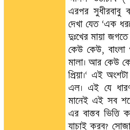
এরপর সুধীরবাবু
দেখা যেত ‘এক ধরন
দুঃখের মায়া জগতে
কেউ কেউ, বাংলা 
মালা। আর কেউ কে
প্রিয়া।‘ এই অংশ
এল। এই যে ধারণ
মানেই এই সব শব্
এর বাস্তব ভিত্তি ক
যাচাই করব? সোজ