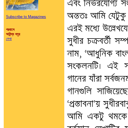
এবং নির্ভরযোগ্য 
অন্ততঃ আমি যেটুকু
Subscribe to Magazines
এরই মধ্যে উল্লেখ
পরবাসে
অনিন্দ্য বসুর
সুধীর চক্রবর্তী 
লেখা
নাম, ‘আধুনিক বাংল
সংকলনটি। এই সং
গানের যাঁরা সর্বজন
গানগুলি সাজিয়েছ
‘প্রস্তাবনা’য় সুধ
আমি একটু থমকে