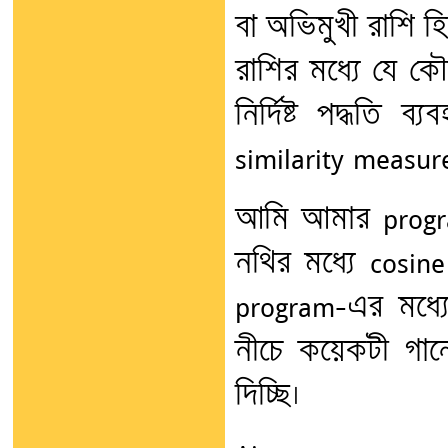
বা অভিমুখী রাশি হ
রাশির মধ্যে যে কৌ
নির্দিষ্ট পদ্ধতি 
similarity measur
আমি আমার progra
নথির মধ্যে cosine
program-এর মধ্য
নীচে কয়েকটী গানে
দিচ্ছি।