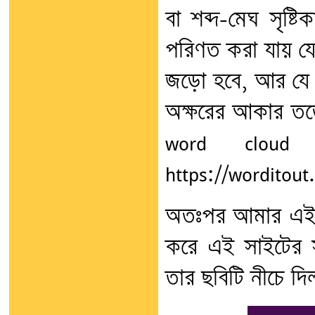
বা শব্দ-মেঘ সৃষ্টি
পরিণত করা যায় যে
জড়ো হবে, আর যে শ
অক্ষরের আকার তত
word cloud 
https://worditout
অতঃপর আমার এই চল
করে এই সাইটের সাহ
তার ছবিটি নীচে দি