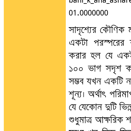
bani_k_aha_ash
01.0000000
সাদৃশ্যের কৌণিক 
একটা পরস্পরের 
করার হল যে একই
১০০ ভাগ সদৃশ ক
সম্ভব যখন একটি ন
শূন্য। অর্থাৎ পরিম
যে যেকোন দুটি ভিন্ন
শুধুমাত্র আক্ষরিক