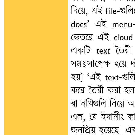
দিয়ে, এই file-গুল
docs’ এই menu-
ভেতরে এই cloud 
একটি text তৈরী 
সময়সাপেক্ষ হয়ে দ
হয়] ‘এই text-গুল
করে তৈরী করা হল।
বা নথিগুলি নিয়ে 
এল, যে ইদানীং কা
জনপ্রিয় হয়েছে। 