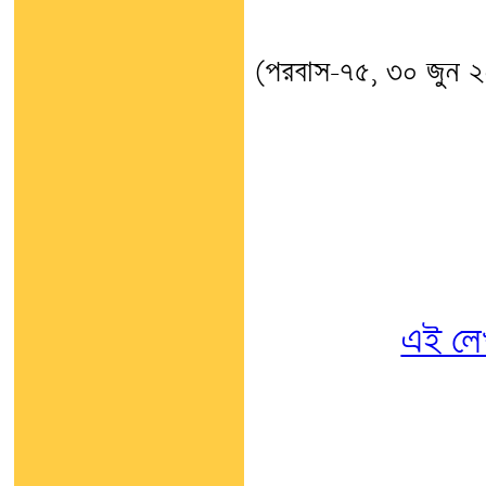
(পরবাস-৭৫, ৩০ জুন 
এই লে