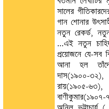
বর্তমান লেখাটির
সালের গীতিকারদের প
গান শোনার উৎসা
নতুন রেকর্ড, ন
...এই নতুন চাহিদ
প্রয়োজনে যে-সব ব
আনা হল তাঁদের
দাস(১৯০০-৩২
রায়(১৯০৫-৬৩)
বাণীকুমার(১৯০৭
অনিল ভট্টাচার্য 