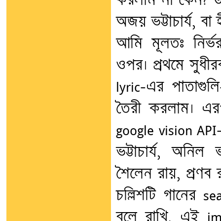
করলাম না কেন? উ
অজয় ভট্টাচার্য, বা 
আমি মূলতঃ নির্ভ
ওপর। প্রথমে সুধী
lyric-এর পাতাগুল
তৈরী করলাম। এর
google vision A
ভট্টাচার্য, অনিল ভ
শৈলেন রায়, প্রণব 
চল্লিশটি গানের s
বলে রাখি, এই im