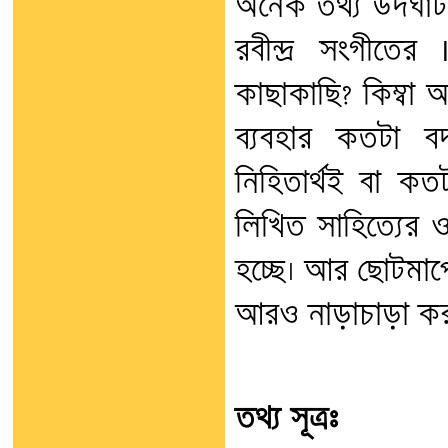
অনেক তথ্য উদঘাট
রবীন্দ্র সংগীতে
কাছাকাছি? কিম্বা 
ব্যবহার কতটা বদ
নিহিতার্থই বা কত
লিখিত সাহিত্যের ও
হচ্ছে। আর ছোটমাপ
আরও নাড়াচাড়া কর
তথ্য সূত্রঃ