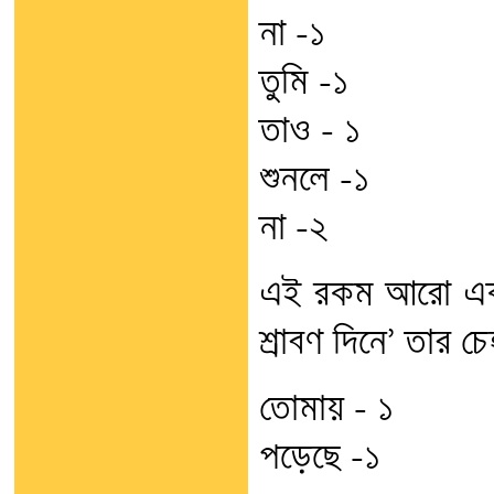
না -১
তুমি -১
তাও – ১
শুনলে -১
না -২
এই রকম আরো একট
শ্রাবণ দিনে’ তার চে
তোমায় – ১
পড়েছে -১