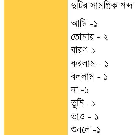
দুটির সামগ্রিক শব্দ
আমি -১
তোমায় – ২
বারণ-১
করলাম – ১
বললাম – ১
না -১
তুমি -১
তাও – ১
শুনলে -১