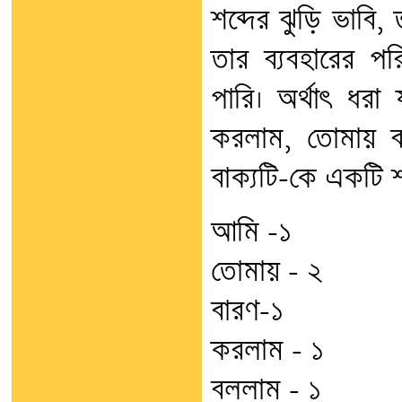
শব্দের ঝুড়ি ভাবি
তার ব্যবহারের পর
পারি। অর্থাৎ ধর
করলাম, তোমায় ব
বাক্যটি-কে একটি শ
আমি -১
তোমায় – ২
বারণ-১
করলাম – ১
বললাম – ১