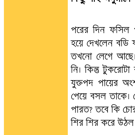
পরের দিন ফসিল প
হয়ে দেখলেন বডি 
তখনো লেগে আছে।
নি। কিন্তু টুকরোটা
যুক্তপদ পায়ের অ
পেয়ে বসল তাকে। চ
পারত? তবে কি চোর
শির শির করে উঠল