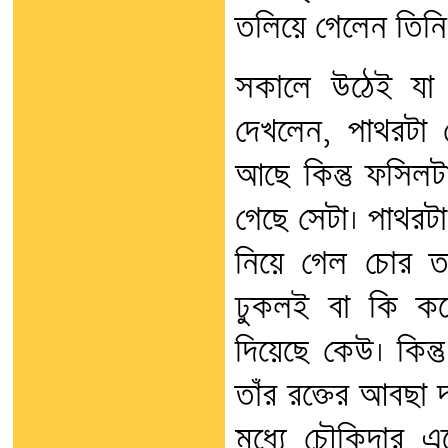
তলিয়ে গেলেন তিনি
সকালে উঠেই যা 
দেখলেন, পাথরটা ড
আছে কিন্তু ফসিলট
গেছে সেটা। পাথরট
নিয়ে গেল চোর ত
ঢুকলই বা কি করে
দিয়েছে কেউ। কিন
তাঁর রক্তের আবছা 
মধ্যে চৌকিদার এ