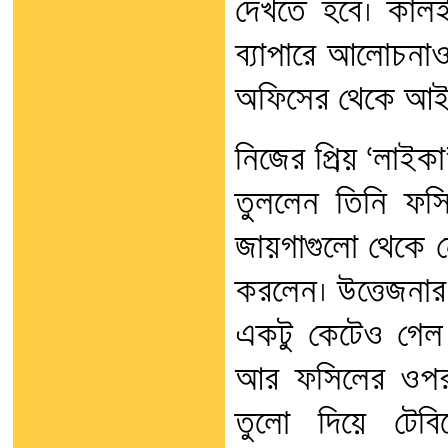
দেখতে হবে। কালই
ব্যাপারে আলোচনা
অফিসের থেকে আই
নিজের প্রিয় ‘লাইকা’
তুললেন তিনি ফসিল
জায়গাগুলো থেকে নো
করলেন। উত্তেজনার 
একটু কেটেও গেল।
আর ফসিলের ওপর। 
তুলো দিয়ে টেবি