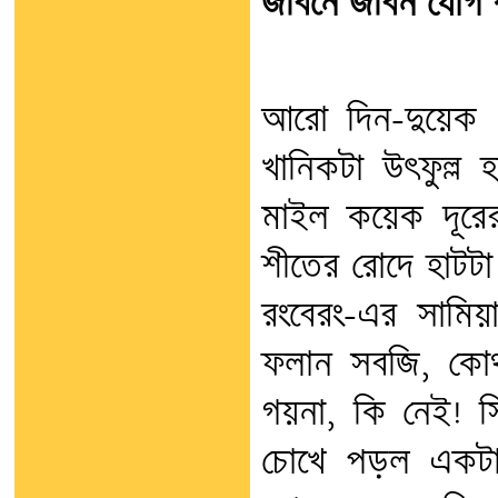
জীবনে জীবন যোগ 
আরো দিন-দুয়েক 
খানিকটা উৎফুল্ল 
মাইল কয়েক দূরের
শীতের রোদে হাটটা
রংবেরং-এর সামিয়া
ফলান সবজি, কোথ
গয়না, কি নেই! সি
চোখে পড়ল একটা 