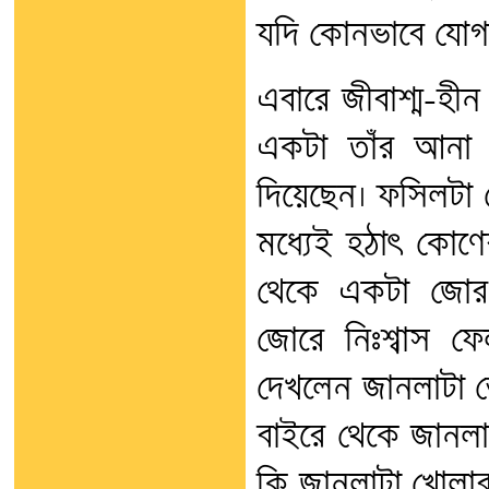
যদি কোনভাবে যোগ
এবারে জীবাশ্ম-হীন
একটা তাঁর আনা এ
দিয়েছেন। ফসিলটা 
মধ্যেই হঠাৎ কোণের
থেকে একটা জোর
জোরে নিঃশ্বাস ফে
দেখলেন জানলাটা ভ
বাইরে থেকে জানলা
কি জানলাটা খোলার 