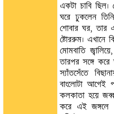
একটা চাবি ছিল। স
ঘরে ঢুকলেন তিন
শোবার ঘর, তার 
ষ্টোররুম। এখানে ব
মোমবাতি জ্বালিয়
তারপর সঙ্গে করে 
স্যাঁতসেঁতে বিছ
বাংলোটা আগেই পর
কলকাতা হয়ে জব্
করে এই জঙ্গলে 