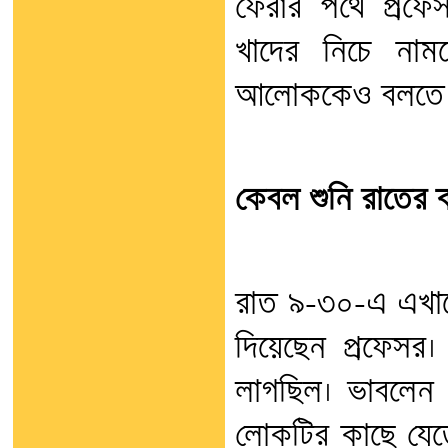
ফেরার পথে প্রফ
খাদের নিচে নামত
আলোককেও বলতে হব
কেবল শুনি রাতের 
রাত ৯-৩০-এ এখান
দিয়েছেন প্রফেসর। 
লাগছিল। ভাবলেন ক
লোকটির কাছে যেতে