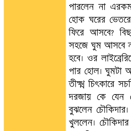
পারলেন না এরকম 
হোক ঘরের ভেতরে
ফিরে আসবে? বি
সহজে ঘুম আসবে 
হবে। ওর লাইব্রের
পার হোল। ঘুমট
তীক্ষ্ণ চিৎকারে 
দরজায় কে যেন জ
বুঝলেন চৌকিদার
খুললেন। চৌকিদার