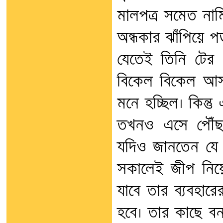
মালপত্র সমেত না
অন্ধকার ঝাঁপিয়ে 
যেতেই তিনি টের
বিকেল বিকেল আসা
মনে হচ্ছিল। কিন্
তখনও এসে পৌঁছয়
যদিও জানতেন যে 
সকালেই জীপ নিয়
যাবে তার ব্যবহার
হবে। তার কাছে ব