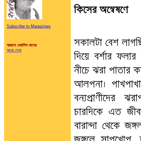
কিসের অন্বেষণে
Subscribe to Magazines
সকালটা বেশ লাগছি
পরবাসে দেবাশিস দাসের
আরো লেখা
দিয়ে বর্শার ফলা
নীচে ঝরা পাতার কার
আলপনা। পাখপাখাল
বন্যপ্রাণীদের ঝ
চারদিকে এত জী
বারান্দা থেকে জঙ
জঙ্গলে সাপখোপ, হ