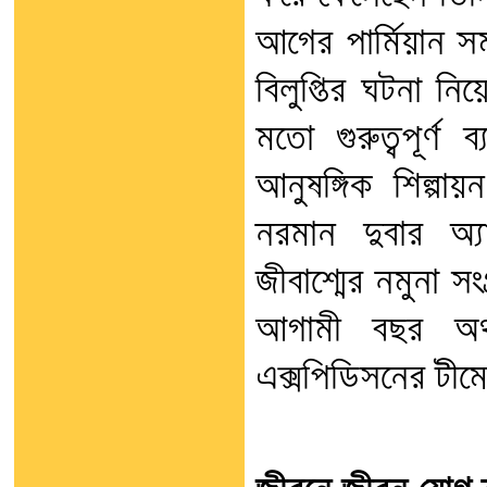
আগের পার্মিয়ান স
বিলুপ্তির ঘটনা নি
মতো গুরুত্বপূর্ণ
আনুষঙ্গিক শিল্পা
নরমান দুবার অ্য
জীবাশ্মের নমুনা সংগ
আগামী বছর অর্থা
এক্সপিডিসনের টীমে