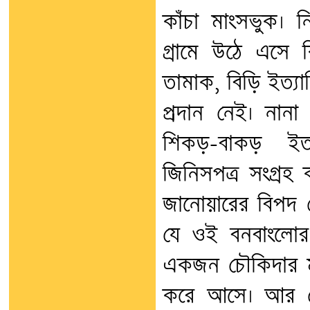
কাঁচা মাংসভুক। 
গ্রামে উঠে এসে 
তামাক, বিড়ি ইত্যা
প্রদান নেই। নান
শিকড়-বাকড় ইত্
জিনিসপত্র সংগ্রহ 
জানোয়ারের বিপদ
যে ওই বনবাংলোর 
একজন চৌকিদার মা
করে আসে। আর সে