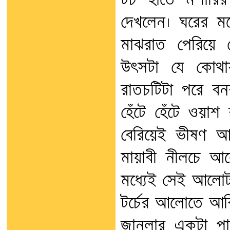
টর্চ হাতে মশারির
দেখলেন। ঘরের মধ
মাঝরাত পেরিয়ে
উৎসটা যে কোথা
রাতচটিটা পরে বন
হেঁটে হেঁটে ওয়াশ
বেরিয়েই ভীষণ আশ
মায়াবী নীলচে আ
মধ্যেই সেই আলোট
টর্চের আলোতে আব
জানলার একটা পাল