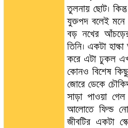
তুলনায় ছোট। কিন্তু
যুক্তপদ বলেই মনে
বড় নখের আঁচড়ে
তিনি। একটা হাল্ক
করে এটা ঢুকল এখা
কোনও বিশেষ কিছু
জোরে ডেকে চৌকিদ
সাড়া পাওয়া গেল 
আলোতে ফিল্ড নোট
জীবটির একটা স্