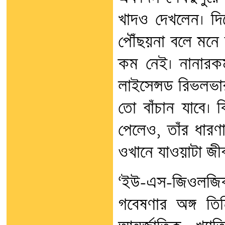
খাদও দেখলেন। দি
পৌঁছয়না বলে মনে হ
কম নেই। নানারকম
লাইসেন্সড রিভলভা
তো বাঁচান যাবে। ক
পেলেও, তাঁর ধারণ
ওখানে যাওয়াটা জীবন
‘ইউ-এস-জিওলজিক
গবেষণার অঙ্গ ত