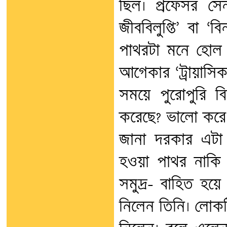
ছিল। প্রফেসর স
জীববিলুপ্তি’ বা ‘
পাথরটা মনে হোল 
আগেকার ‘ট্রায়াসিক
সময়ে পুরোপুরি বি
করেছে? ভালো করে 
জানা দরকার এটা
হওয়া পাথর নাকি 
সমুদ্র- বাহিত হয়
নিলেন তিনি। লোকট