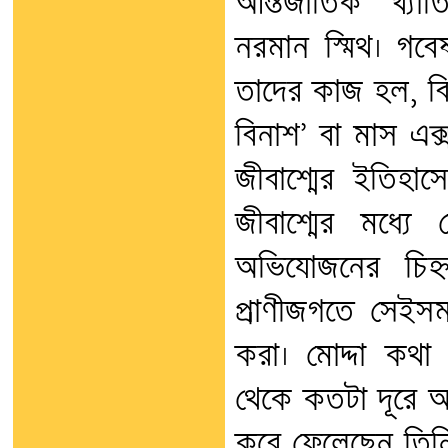
আন্তর্জাতিক খ্যা
নরমান স্মিথ। গবেষণ
তাদের কাজ হল, বি
বিনাশ’ বা মাস এক্
জীবাশ্মের ইতিহাস
জীবাশ্মের মধ্য
অভিযোজনের চিহ
প্রাণীজগতে সেইসমস
করা। মোদ্দা কথা
থেকে কতটা দূরে 
করে ফেলেছেন তিন