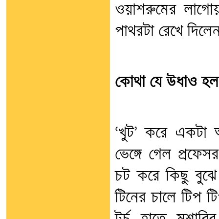
ওয়াশরুমের লাগোয়া
পাথরটা রেখে দিলেন
কোথা যে উধাও হল
‘খুট’ করে একটা
ভেঙ্গে গেল প্রফে
চট করে কিছু বুঝ
টিনের চালে টিপ ট