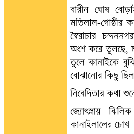
বারীন ঘোষ বোড়া
মতিলাল-গোষ্ঠীর কর
স্বৈরাচার চন্দনন
অংশ করে তুলছে, 
তুলে কানাইকে বুঝ
বোঝানোর কিছু ছিল 
নিবেদিতার কথা শু
জ্যোৎস্নায় ঝিল
কানাইলালের চোখ।