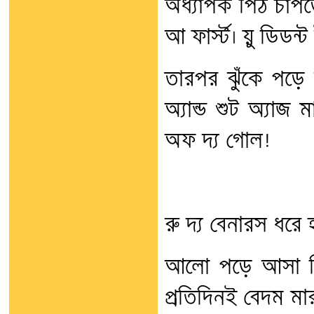
অধ্যাপক পিঠ চাপড়ে
আ ফার্স্ট। য়ু ডিডন
তারপর ঝুঁকে পড়ে
অ্যান্ড শুট অ্যাজ 
অফ দ্য গোল!
রু দ্য বেনারস ধরে 
আলো পড়ে আসা বিক
প্রতিদিনই বেদম মা