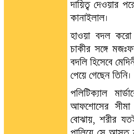
দায়িত্ব দেওয়ার পর
কানাইলাল।
হাওয়া বদল করো হ
চাকীর সঙ্গে মজঃফ
বদলি হিসেবে মেদি
পেয়ে গেছেন তিনি।
পলিটিক্যাল মার্
আফশোসের সীমা 
বোঝায়, শরীর যত
পালিয়ে সে আসত ন