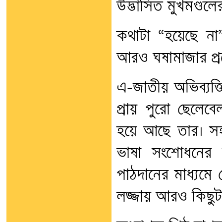
উদ্ভাসিত মুখমণ্ডলে
কথাটা “হয়েছে না”
আরও ঘষামাজার প্
এ-জাতীয় অভিব্যক্ত
প্রায় পুরো ছেলেবে
হয়ে আছে তার। সহ
ভাষা সংশোধনের দায়
পাঠদানের মাধ্যমে স
লজ্জায় আরও কিছুট