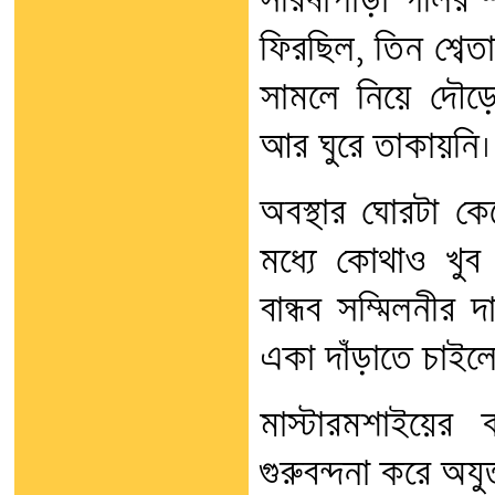
সরিষাপাড়া গলির শ
ফিরছিল, তিন শ্বেত
সামলে নিয়ে দৌড়ে
আর ঘুরে তাকায়নি।
অবস্থার ঘোরটা ক
মধ্যে কোথাও খুব
বান্ধব সম্মিলনীর দ
একা দাঁড়াতে চাইল
মাস্টারমশাইয়ের
গুরুবন্দনা করে অয