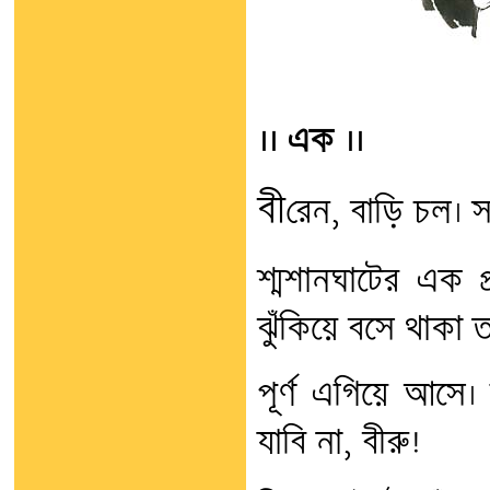
।। এক ।।
বী
রেন, বাড়ি চল। সন
শ্মশানঘাটের এক প্র
ঝুঁকিয়ে বসে থাকা 
পূর্ণ এগিয়ে আসে।
যাবি না, বীরু!