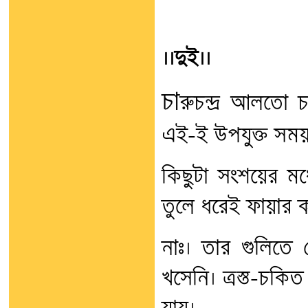
।।দুই।।
চা
রুচন্দ্র আলতো 
এই-ই উপযুক্ত সময়
কিছুটা সংশয়ের মধ্য
তুলে ধরেই ফায়ার 
নাঃ। তার গুলিতে
খসেনি। ত্রস্ত-চকিত