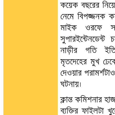
কয়েক বছরের নিয়োগ
নেমে বিপজ্জনক কা
মাইক ওরফে সদ্য
সুপারইন্টেনডেন্ট
নাড়ীর গতি ইতি
মৃতদেহের মুখ ঢে
দেওয়ার পরামর্শটা
ঘটনায়।
ক্লান্ত কমিশনার হ
ব্যক্তির ফাইলটা