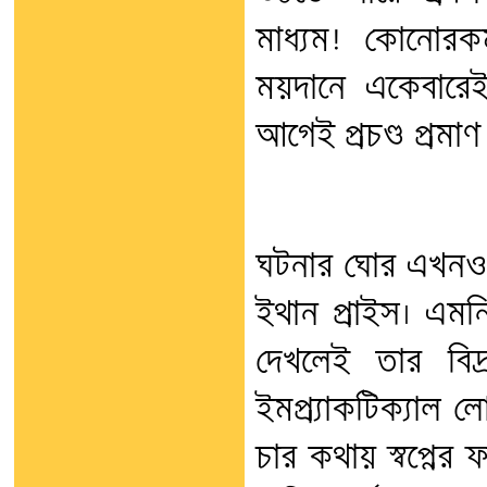
মাধ্যম! কোনোরক
ময়দানে একেবারে
আগেই প্রচণ্ড প্রমা
ঘটনার ঘোর এখনও 
ইথান প্রাইস। এমন
দেখলেই তার বিদ্
ইমপ্র্যাকটিক্যাল ল
চার কথায় স্বপ্নের