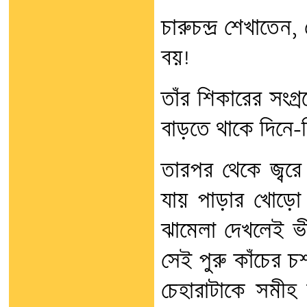
চারুচন্দ্র শেখাতে
বয়!
তাঁর শিকারের সংগ্র
বাড়তে থাকে দিনে-দ
তারপর থেকে জ্বর
যায় পাড়ার খোড়ো
ঝামেলা দেখলেই ভীম
সেই পুরু কাঁচের চ
চেহারাটাকে সমী