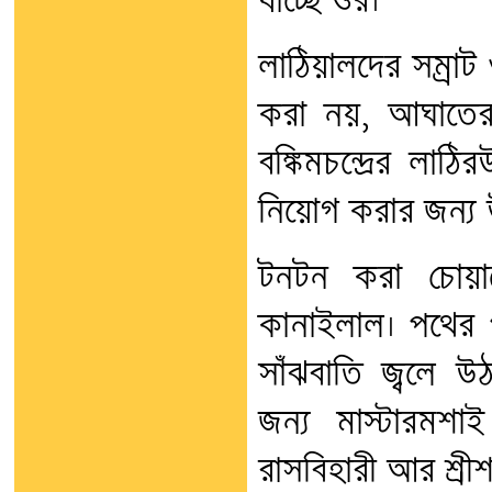
যাচ্ছে ওর।
লাঠিয়ালদের সম্রাট
করা নয়, আঘাতের 
বঙ্কিমচন্দ্রের লাঠি
নিয়োগ করার জন্য
টনটন করা চোয়া
কানাইলাল। পথের 
সাঁঝবাতি জ্বলে 
জন্য মাস্টারমশ
রাসবিহারী আর শ্রী