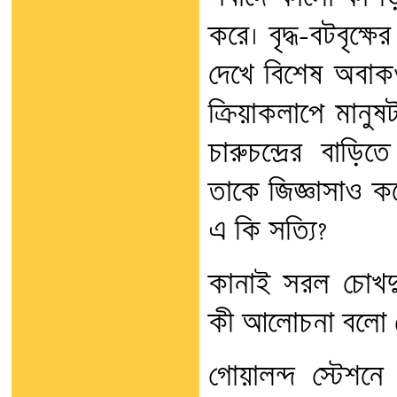
করে। বৃদ্ধ-বটবৃক্ষ
দেখে বিশেষ অবাকও
ক্রিয়াকলাপে মানু
চারুচন্দ্রের বা
তাকে জিজ্ঞাসাও ক
এ কি সত্যি?
কানাই সরল চোখদুট
কী আলোচনা বলো 
গোয়ালন্দ স্টেশনে 