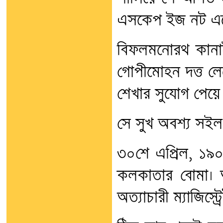
এসকেপ ইজ নট এস
বিফলমনোরথ কানাই
গোপীমোহন দত্ত ল
শেখার সুযোগ পেয়ে
সে সুখ অবশ্য সইল
৩০শে এপ্রিল, ১৯
কলকাতার বোমা। অ
অত্যাচারী ম্যাজিস্ট্