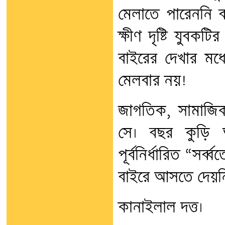
মেলাতে পারেননি বল
ক্ষীণ দৃষ্টি যুবকট
বাইরের দেখার মধ্
মেলবার নয়!
জাগতিক, সামাজি
সে। বছর কুড়ি আগ
পূর্বনির্ধারিত “সর্
বাইরে আসতে দেয়ন
কানাইলাল দত্ত।