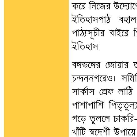
করে নিজের উদ্যোগে
ইতিহাসপাঠ বহাল থ
পাঠ্যসূচীর বাইরে 
ইতিহাস।
বঙ্গভঙ্গের জোয়া
চন্দননগরেও। সমি
সার্কাস স্রেফ লাঠ
পাশাপাশি পিতৃতুল
গড়ে তুললে চাকরি-চ্
খাঁটি স্বদেশী উপায়ে