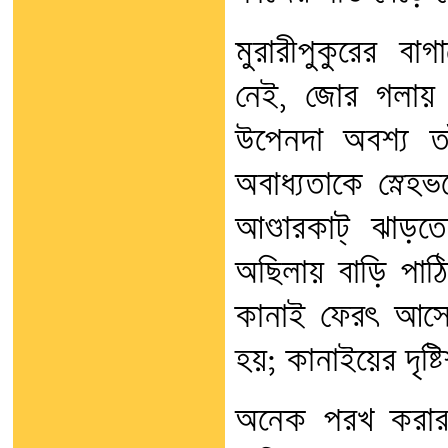
মুরারীপুকুরের ব
নেই, জোর গলায় জা
উপেনদা অবশ্য ত
অবাধ্যতাকে স্নেহভর
আণ্ডারকাট্ ঝাড়
অছিলায় বাড়ি পা
কানাই ফেরৎ আসে।
হয়; কানাইয়ের দৃষ্টি
অনেক পরখ করার