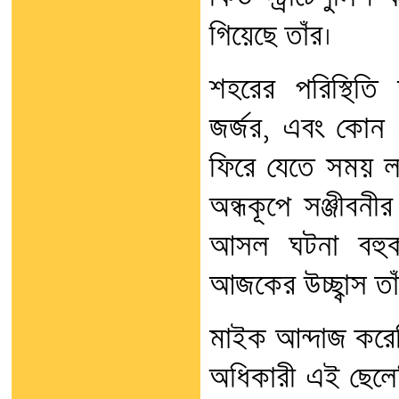
গিয়েছে তাঁর।
শহরের পরিস্থিত
জর্জর, এবং কোন এ
ফিরে যেতে সময় ল
অন্ধকূপে সঞ্জীব
আসল ঘটনা বহুকা
আজকের উচ্ছ্বাস তা
মাইক আন্দাজ করেছ
অধিকারী এই ছেলেট