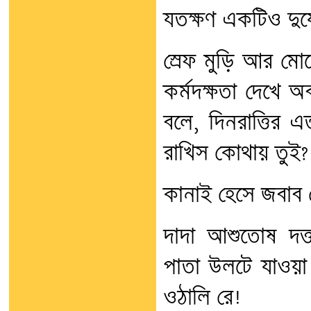
যতক্ষণ একটিও দুর্
স্রেফ মুড়ি আর মো
কর্মদক্ষতা দেখে অ
বলে, দিনরাত্তির 
রাখিস কোথায় তুই?
কানাই হেসে জবাব 
দাদা আশুতোষ দত
পাতা উলটে যাওয়া
ওঠালি রে!