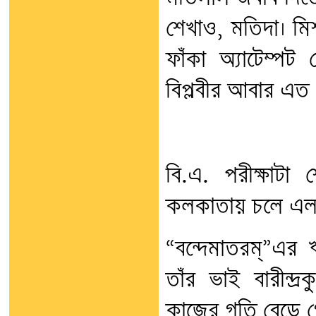
শেখাও, মতিদা। ম
ফাঁকা অ্যাটেম্পট 
বিপ্লবীর আবার এত
বি.এ. পরীক্ষাট
কলকাতায় চলে এল
“বন্দেমাতরম্”এর 
তাঁর ভাই বারীন্দ
কাজের গতি বেড়ে গ