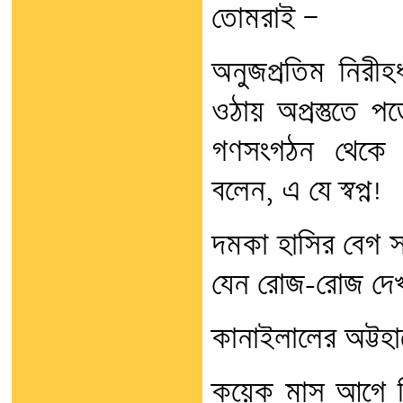
তোমরাই —
অনুজপ্রতিম নিরীহ
ওঠায় অপ্রস্তুতে 
গণসংগঠন থেকে 
বলেন, এ যে স্বপ্ন!
দমকা হাসির বেগ সা
যেন রোজ-রোজ দেখ
কানাইলালের অট্টহা
কয়েক মাস আগে বিজয়